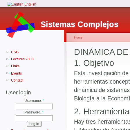
English
Sistemas Complejos
Home
DINÁMICA D
CSG
Lectures 2008
1. Objetivo
Links
Esta investigación de 
Events
Contact
herramientas conceptu
dinámica de sistemas 
User login
Biología a la Economí
Username:
*
2. Herramienta
Password:
*
Hay tres herramienta
I. Modelos de Agente